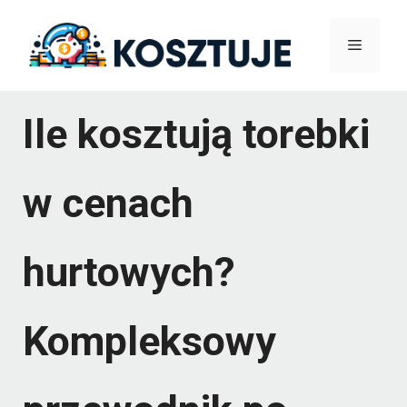
Przejdź
Menu
do
treści
Ile kosztują torebki
w cenach
hurtowych?
Kompleksowy