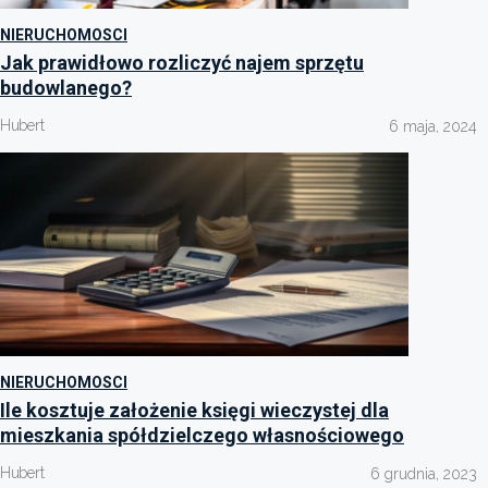
NIERUCHOMOSCI
Jak prawidłowo rozliczyć najem sprzętu
budowlanego?
Hubert
6 maja, 2024
NIERUCHOMOSCI
Ile kosztuje założenie księgi wieczystej dla
mieszkania spółdzielczego własnościowego
Hubert
6 grudnia, 2023