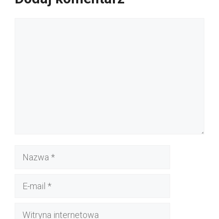
Komentarz
Nazwa
E-
mail
Witryna