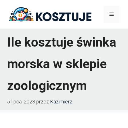
Przejdź
Menu
do
treści
Ile kosztuje świnka
morska w sklepie
zoologicznym
5 lipca, 2023
przez
Kazimierz