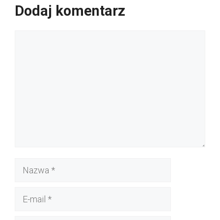
Dodaj komentarz
Komentarz
Nazwa
E-
mail