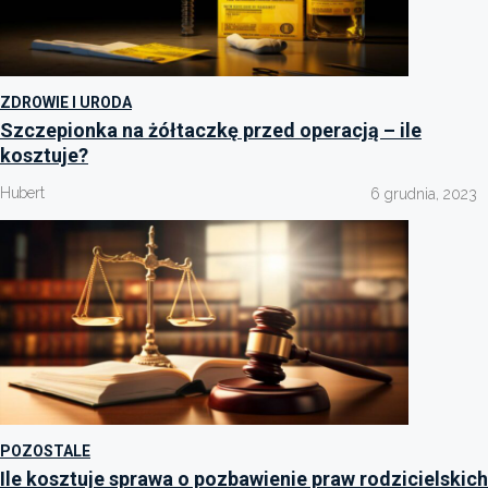
ZDROWIE I URODA
Szczepionka na żółtaczkę przed operacją – ile
kosztuje?
Hubert
6 grudnia, 2023
POZOSTALE
Ile kosztuje sprawa o pozbawienie praw rodzicielskich