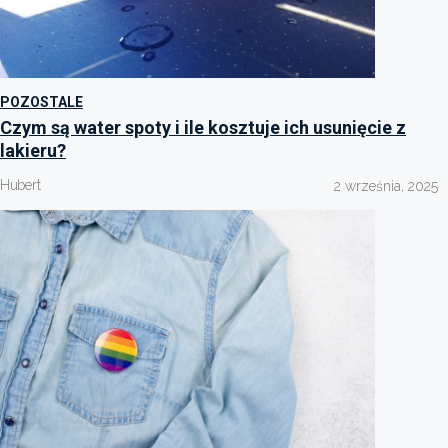
POZOSTALE
Czym są water spoty i ile kosztuje ich usunięcie z
lakieru?
Hubert
2 września, 2025